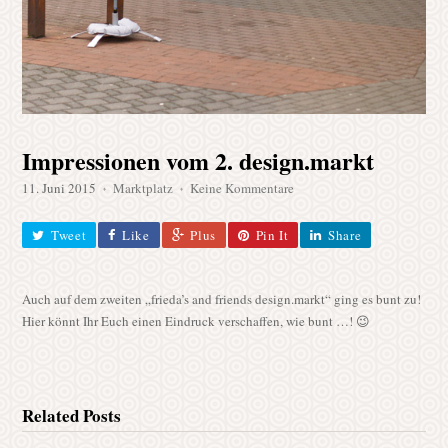
Impressionen vom 2. design.markt
zu
11. Juni 2015
Marktplatz
Keine Kommentare
♦
♦
Impressionen
vom
Tweet
Like
Plus
Pin It
Share
2.
design.markt
Auch auf dem zweiten „frieda’s and friends design.markt“ ging es bunt zu!
Hier könnt Ihr Euch einen Eindruck verschaffen, wie bunt …! 😉
Related Posts