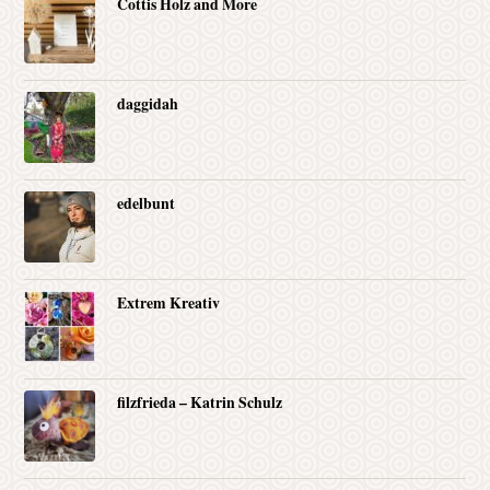
Cottis Holz and More
daggidah
edelbunt
Extrem Kreativ
filzfrieda – Katrin Schulz