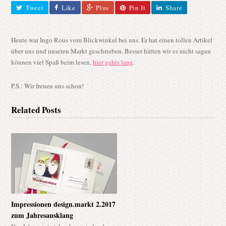
Schwerter
Tweet
Like
Plus
Pin It
Share
Blickwinkel
bringt
es
Heute war Ingo Rous vom Blickwinkel bei uns. Er hat einen tollen Artikel
auf
über uns und unseren Markt geschrieben. Besser hätten wir es nicht sagen
den
können viel Spaß beim lesen,
hier gehts lang
.
Punkt
;-)
P.S.: Wir freuen uns schon!
Related Posts
Impressionen design.markt 2.2017
zum Jahresausklang